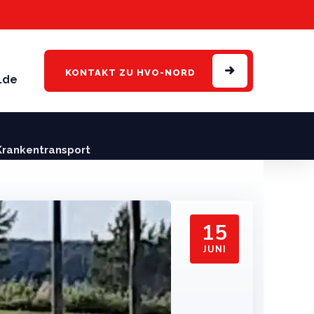
KONTAKT
ZU HVO-NORD
.de
Krankentransport
15
JUNI