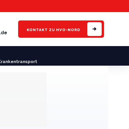
KONTAKT
ZU HVO-NORD
.de
Krankentransport