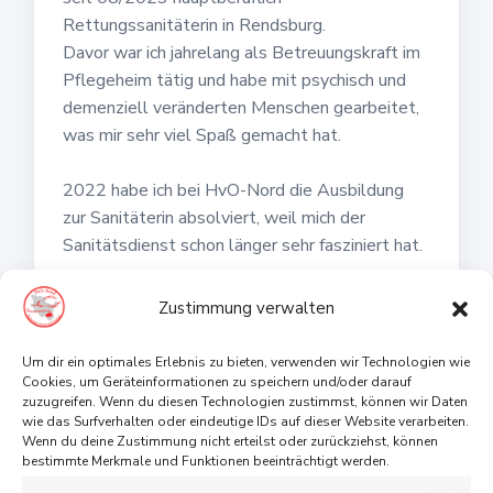
Rettungssanitäterin in Rendsburg.
Davor war ich jahrelang als Betreuungskraft im
Pflegeheim tätig und habe mit psychisch und
demenziell veränderten Menschen gearbeitet,
was mir sehr viel Spaß gemacht hat.
2022 habe ich bei HvO-Nord die Ausbildung
zur Sanitäterin absolviert, weil mich der
Sanitätsdienst schon länger sehr fasziniert hat.
Die sehr umfangreiche und kompetente
Zustimmung verwalten
Ausbildung von Tobias und Leonie Schleu hat
mich direkt dazu bewegt mich für die
Um dir ein optimales Erlebnis zu bieten, verwenden wir Technologien wie
Ausbildung zur Rettungssanitäterin zu
Cookies, um Geräteinformationen zu speichern und/oder darauf
zuzugreifen. Wenn du diesen Technologien zustimmst, können wir Daten
bewerben und bin jetzt sehr froh, dass ich
wie das Surfverhalten oder eindeutige IDs auf dieser Website verarbeiten.
meinen Traumberuf in doppelter Ausführung
Wenn du deine Zustimmung nicht erteilst oder zurückziehst, können
bestimmte Merkmale und Funktionen beeinträchtigt werden.
ausüben darf, sowohl auf einer großen Wache,