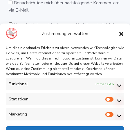
Benachrichtige mich über nachfolgende Kommentare
via E-Mail.
Benachrichtige mich über neue Beiträge via E-Mail.
Zustimmung verwalten
Um dir ein optimales Erlebnis zu bieten, verwenden wir Technologien wie
Cookies, um Geräteinformationen zu speichern und/oder darauf
zuzugreifen. Wenn du diesen Technologien zustimmst, können wir Daten
wie das Surfverhalten oder eindeutige IDs auf dieser Website verarbeiten.
Wenn du deine Zustimmung nicht erteilst oder zurückziehst, können
bestimmte Merkmale und Funktionen beeinträchtigt werden.
Funktional
Immer aktiv
Diese Website verwendet Akismet, um Spam zu
reduzieren.
Erfahre, wie deine Kommentardaten
Statistiken
verarbeitet werden.
Statist
Marketing
Marketi