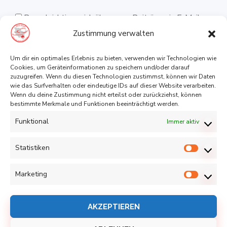
Benachrichtige mich über neue Beiträge via E-Mail.
Zustimmung verwalten
Um dir ein optimales Erlebnis zu bieten, verwenden wir Technologien wie
Cookies, um Geräteinformationen zu speichern und/oder darauf
zuzugreifen. Wenn du diesen Technologien zustimmst, können wir Daten
wie das Surfverhalten oder eindeutige IDs auf dieser Website verarbeiten.
Wenn du deine Zustimmung nicht erteilst oder zurückziehst, können
bestimmte Merkmale und Funktionen beeinträchtigt werden.
Funktional
Immer aktiv
Diese Website verwendet Akismet, um Spam zu
reduzieren.
Erfahre, wie deine Kommentardaten
Statistiken
verarbeitet werden.
Statist
Marketing
Marketi
AKZEPTIEREN