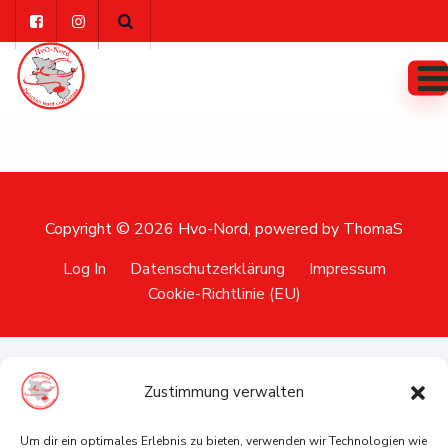
Skip
to
content
Copyright © 2026
Hvo-Nord
, powered by ThomaS
Log In
Datenschutzerklärung
Impressum
Cookie-Richtlinie (EU)
Zustimmung verwalten
Um dir ein optimales Erlebnis zu bieten, verwenden wir Technologien wie