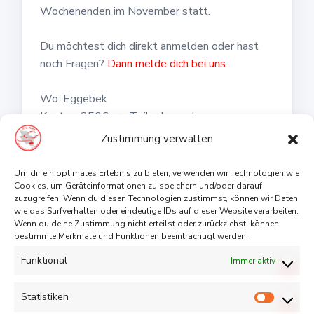
Wochenenden im November statt.
Du möchtest dich direkt anmelden oder hast
noch Fragen?
Dann melde dich bei uns.
Wo: Eggebek
Kosten: 350€ pro Teilnehmenden
Zustimmung verwalten
* Fragen zur Anerkennung?
Die Qualifizierung zum Sanitäter unterliegt in
Um dir ein optimales Erlebnis zu bieten, verwenden wir Technologien wie
Deutschland keiner Regelung, somit ist auch
Cookies, um Geräteinformationen zu speichern und/oder darauf
zuzugreifen. Wenn du diesen Technologien zustimmst, können wir Daten
eine Anerkennung immer eine Einzelfall
wie das Surfverhalten oder eindeutige IDs auf dieser Website verarbeiten.
Entscheidung der zuständigen Führungsebene
Wenn du deine Zustimmung nicht erteilst oder zurückziehst, können
bestimmte Merkmale und Funktionen beeinträchtigt werden.
der entsprechenden Organisation/Firma, für
welche man tätig sein möchte. Bei Fragen
Funktional
Immer aktiv
stehen wir gerne zur Verfügung.
Statistiken
Statist